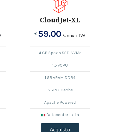
CloudJet-XL
59.00
€
A
/anno + IVA
4 GB Spazio SSD NVMe
1,5 vCPU
1 GB vRAM DDR4
NGINX Cache
Apache Powered
Datacenter Italia
Acquista