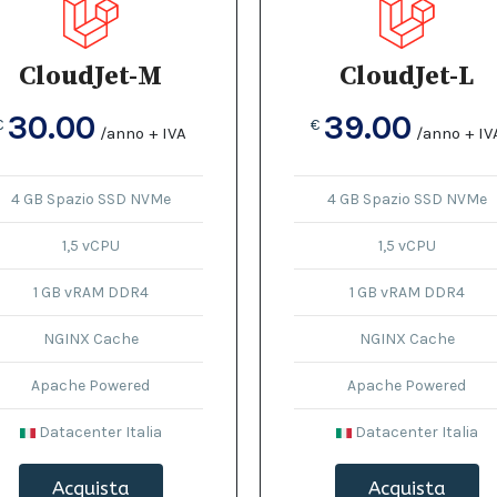
CloudJet-M
CloudJet-L
30.00
39.00
€
€
/anno + IVA
/anno + IV
4 GB Spazio SSD NVMe
4 GB Spazio SSD NVMe
1,5 vCPU
1,5 vCPU
1 GB vRAM DDR4
1 GB vRAM DDR4
NGINX Cache
NGINX Cache
Apache Powered
Apache Powered
Datacenter Italia
Datacenter Italia
Acquista
Acquista