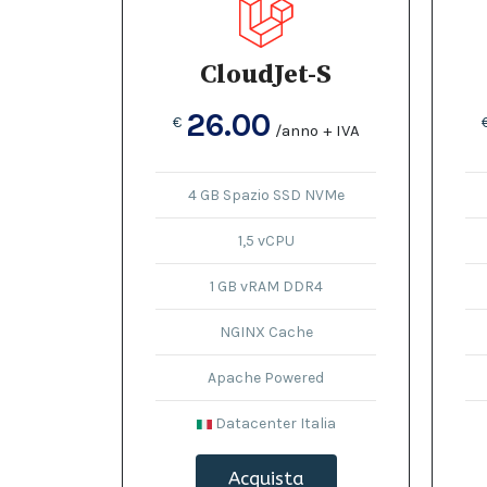
CloudJet-S
26.00
€
/anno + IVA
4 GB Spazio SSD NVMe
1,5 vCPU
1 GB vRAM DDR4
NGINX Cache
Apache Powered
Datacenter Italia
Acquista