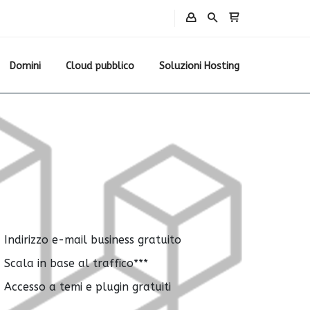
Domini
Cloud pubblico
Soluzioni Hosting
Indirizzo e-mail business gratuito
Scala in base al traffico***
Accesso a temi e plugin gratuiti