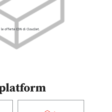
 le offerte CDN di CloudJet.
nplatform