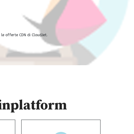
 le offerte CDN di CloudJet.
ainplatform