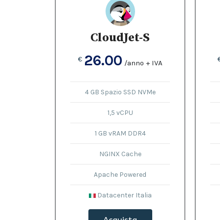
CloudJet-S
26.00
€
/anno + IVA
4 GB Spazio SSD NVMe
1,5 vCPU
1 GB vRAM DDR4
NGINX Cache
Apache Powered
Datacenter Italia