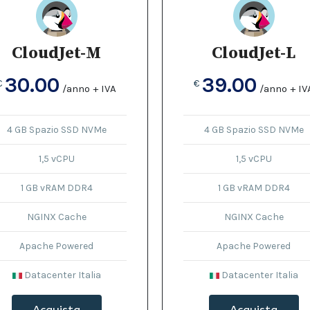
CloudJet-M
CloudJet-L
30.00
39.00
€
€
/anno + IVA
/anno + IV
4 GB Spazio SSD NVMe
4 GB Spazio SSD NVMe
1,5 vCPU
1,5 vCPU
1 GB vRAM DDR4
1 GB vRAM DDR4
NGINX Cache
NGINX Cache
Apache Powered
Apache Powered
Datacenter Italia
Datacenter Italia