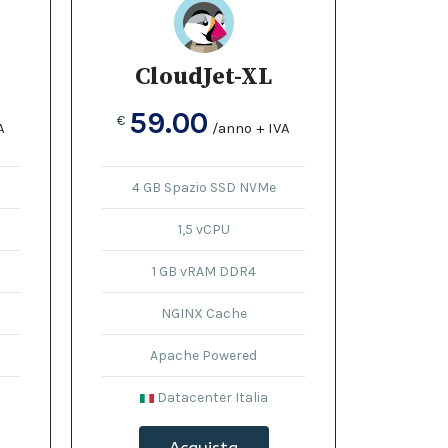
CloudJet-XL
59.00
€
A
/anno + IVA
4 GB Spazio SSD NVMe
1,5 vCPU
1 GB vRAM DDR4
NGINX Cache
Apache Powered
Datacenter Italia